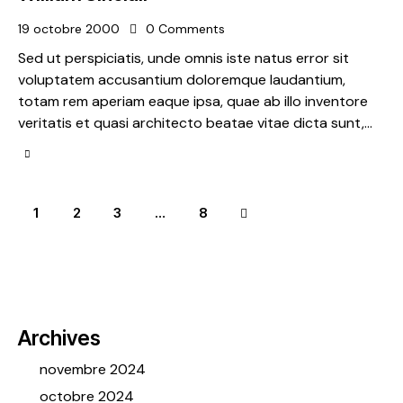
19 octobre 2000
0
Comments
Sed ut perspiciatis, unde omnis iste natus error sit
voluptatem accusantium doloremque laudantium,
totam rem aperiam eaque ipsa, quae ab illo inventore
veritatis et quasi architecto beatae vitae dicta sunt,…
Pagination
Page
1
Page
2
Page
3
>
…
Page
8
des
publications
Archives
novembre 2024
octobre 2024