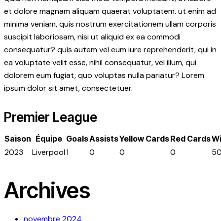
et dolore magnam aliquam quaerat voluptatem. ut enim ad
minima veniam, quis nostrum exercitationem ullam corporis
suscipit laboriosam, nisi ut aliquid ex ea commodi
consequatur? quis autem vel eum iure reprehenderit, qui in
ea voluptate velit esse, nihil consequatur, vel illum, qui
dolorem eum fugiat, quo voluptas nulla pariatur? Lorem
ipsum dolor sit amet, consectetuer.
Premier League
Saison
Équipe
Goals
Assists
Yellow Cards
Red Cards
Wi
2023
Liverpool
1
0
0
0
50
Archives
novembre 2024