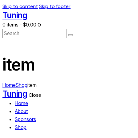
Skip to content
Skip to footer
Tuning
0 items
-
$0.00
0
Search
item
Home
Shop
item
Tuning
Close
Home
About
Sponsors
Shop